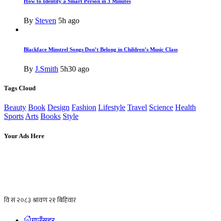
How to Identify a Smart Person in 3 Minutes
By
Steven
5h ago
Blackface Minstrel Songs Don’t Belong in Children’s Music Class
By
J.Smith
5h30 ago
Tags Cloud
Beauty
Book
Design
Fashion
Lifestyle
Travel
Science
Health
Sports
Arts
Books
Style
Your Ads Here
गाउँसहर