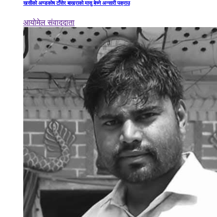
खसीको अण्डकोष टाँसेर बाख्राको मासु बेच्ने अन्सारी पक्राउ
आयोमेल संवाददाता