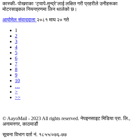
कास्की- पोखराका ‘ट्यापे-मुन्द्रे’लाई लक्षित गरी प्रहरीले उनीहरूका
मोटरसाइकल नियन्त्रणमा लिन थालेको छ।
आयोमेल संवाददाता
२०८१ माघ २० गते
1
2
3
4
5
6
7
8
9
10
…
>
>>
© AayoMail - 2023 All rights reserved. नेपइनसाइट मिडिया प्रा. लि.,
अनामनगर, काठमाडाैं
सूचना विभाग दर्ता नं. १८५५/०७६-७७