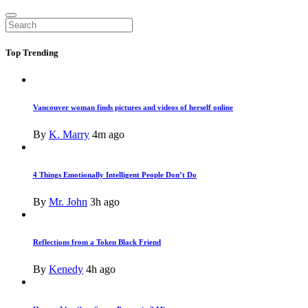
Top
Trending
Vancouver woman finds pictures and videos of herself online
By
K. Marry
4m ago
4 Things Emotionally Intelligent People Don’t Do
By
Mr. John
3h ago
Reflections from a Token Black Friend
By
Kenedy
4h ago