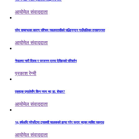
आयोमेल संवाददाता
प्रेम सम्बन्धका कारण पश्चिम नवलपरासीको पाल्हिनन्दन गाउँपालिका तनावग्रस्त
आयोमेल संवाददाता
नेपालमा नारी दिवस र प्रजनन् दरमा देखिएको परिवर्तन
प्रकाश रेग्मी
एकाएक एमालेसँग किन नरम भए डा. शेखर?
आयोमेल संवाददाता
१६ वर्षअघि नरेफाँटमा ट्याक्सी चालकको हत्या गरेर फरार भएका व्यक्ति पक्राउ
आयोमेल संवाददाता