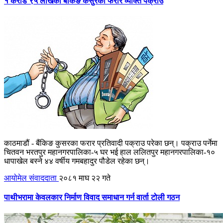
१ करोड ९५ लाखको बैंकिङ कसुरका फरार व्यक्ति पक्राउ
काठमाडौं - बैंकिङ कुसरका फरार प्रतिवादी पक्राउ परेका छन्। पक्राउ पर्नेमा
चितवन भरतपुर महानगरपालिका-५ घर भई हाल ललितपुर महानगरपालिका-१०
धापाखेल बस्ने ४४ वर्षीय गमबहादुर पौडेल रहेका छन्।
आयोमेल संवाददाता
२०८१ माघ २२ गते
पाथीभरामा केवलकार निर्माण विवाद समाधान गर्न वार्ता टोली गठन