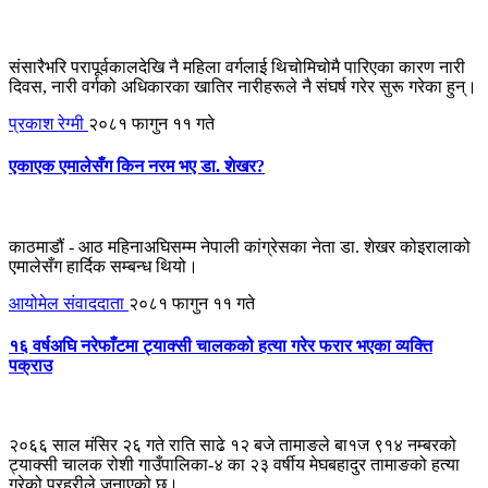
संसारैभरि परापूर्वकालदेखि नै महिला वर्गलाई थिचोमिचोमै पारिएका कारण नारी
दिवस, नारी वर्गको अधिकारका खातिर नारीहरूले नै संघर्ष गरेर सुरू गरेका हुन्।
प्रकाश रेग्मी
२०८१ फागुन ११ गते
एकाएक एमालेसँग किन नरम भए डा. शेखर?
काठमाडौं - आठ महिनाअघिसम्म नेपाली कांग्रेसका नेता डा. शेखर कोइरालाको
एमालेसँग हार्दिक सम्बन्ध थियो।
आयोमेल संवाददाता
२०८१ फागुन ११ गते
१६ वर्षअघि नरेफाँटमा ट्याक्सी चालकको हत्या गरेर फरार भएका व्यक्ति
पक्राउ
२०६६ साल मंसिर २६ गते राति साढे १२ बजे तामाङले बा१ज ९१४ नम्बरको
ट्याक्सी चालक रोशी गाउँपालिका-४ का २३ वर्षीय मेघबहादुर तामाङको हत्या
गरेको प्रहरीले जनाएको छ।