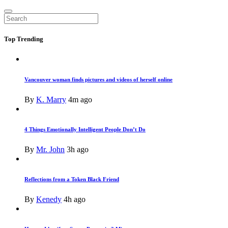
Top
Trending
Vancouver woman finds pictures and videos of herself online
By
K. Marry
4m ago
4 Things Emotionally Intelligent People Don’t Do
By
Mr. John
3h ago
Reflections from a Token Black Friend
By
Kenedy
4h ago