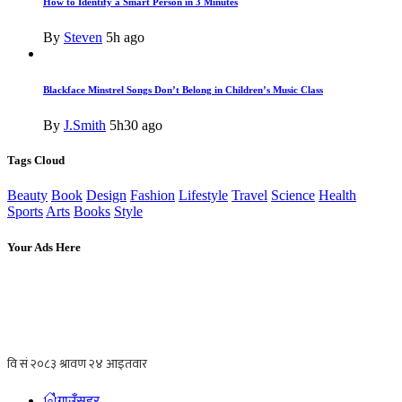
How to Identify a Smart Person in 3 Minutes
By
Steven
5h ago
Blackface Minstrel Songs Don’t Belong in Children’s Music Class
By
J.Smith
5h30 ago
Tags Cloud
Beauty
Book
Design
Fashion
Lifestyle
Travel
Science
Health
Sports
Arts
Books
Style
Your Ads Here
गाउँसहर